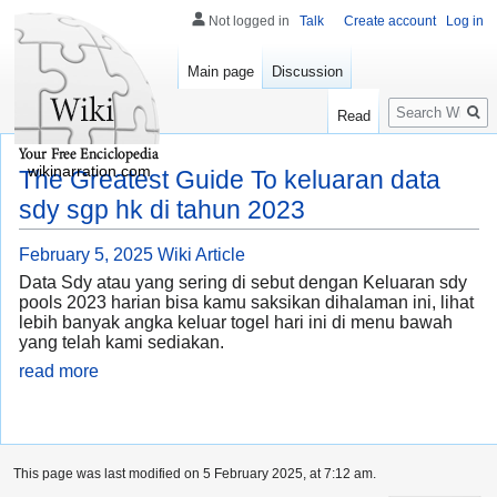
Not logged in
Talk
Create account
Log in
Main page
Discussion
Search
Read
wikinarration.com
The Greatest Guide To keluaran data
sdy sgp hk di tahun 2023
February 5, 2025
Wiki Article
Data Sdy atau yang sering di sebut dengan Keluaran sdy
pools 2023 harian bisa kamu saksikan dihalaman ini, lihat
lebih banyak angka keluar togel hari ini di menu bawah
yang telah kami sediakan.
read more
This page was last modified on 5 February 2025, at 7:12 am.